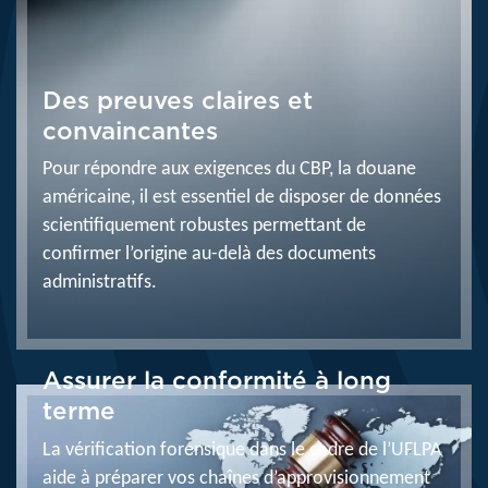
Des preuves claires et
convaincantes
Pour répondre aux exigences du CBP, la douane
américaine, il est essentiel de disposer de données
scientifiquement robustes permettant de
confirmer l’origine au-delà des documents
administratifs.
Assurer la conformité à long
terme
La vérification forensique dans le cadre de l’UFLPA
aide à préparer vos chaînes d’approvisionnement