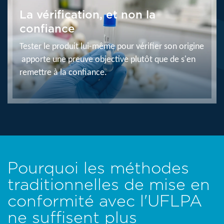
La vérification, et non la
confiance
Tester le produit lui-même pour vérifier son origine
apporte une preuve objective plutôt que de s'en
remettre à la confiance.
Pourquoi les méthodes
traditionnelles de mise en
conformité avec l'UFLPA
ne suffisent plus