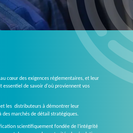
t au cœur des exigences réglementaires, et leur
est essentiel de savoir d'où proviennent vos
et les distributeurs à démontrer leur
à des marchés de détail stratégiques.
cation scientifiquement fondée de l’intégrité