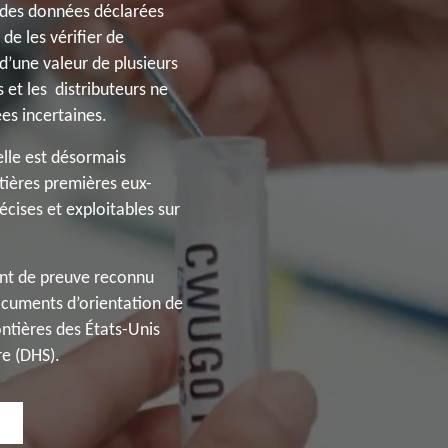
r des données déclarées
de les vérifier de
’une valeur de plusieurs
et les distributeurs ne
es incertaines.
elle est désormais
tières premières eux-
cises et exploitables sur
ent de preuve reconnu
cuments d’orientation de
ontières des États-Unis
re (DHS).