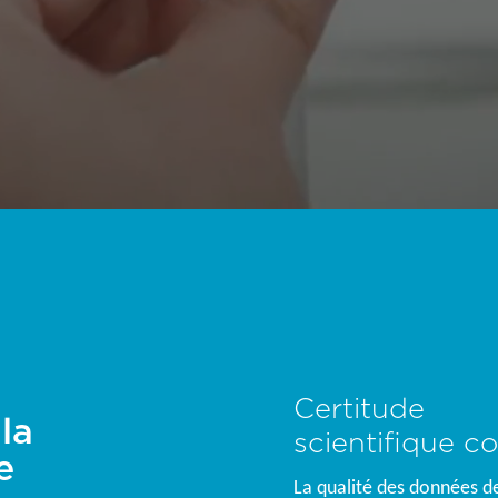
Certitude
la
scientifique co
e
La qualité des données d