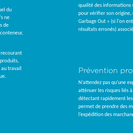
qualité des informations 
uel du
pour vérifier son origine,
fs ne
Garbage Out » (si l'on en
ls de
résultats erronés) associé
 conteneur,
n recourant
 produits,
Prévention pro
 au travail
que.
N’attendez pas qu’une ex
atténuer les risques liés
détectant rapidement les 
permet de prendre des me
l’expédition des marchan