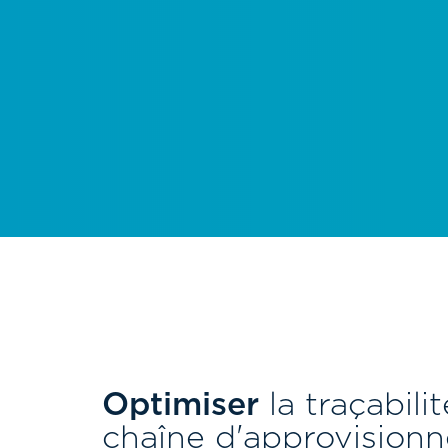
Optimiser
la traçabilit
chaîne d'approvision