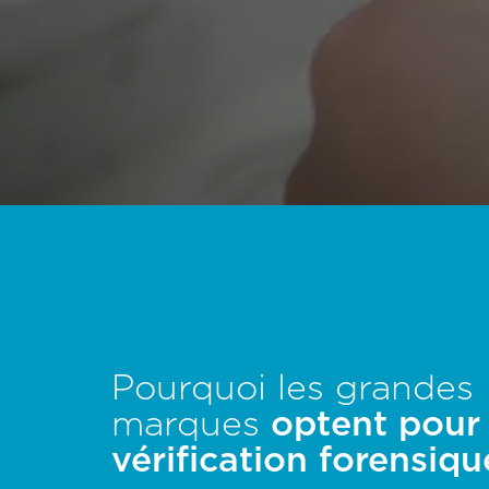
Pourquoi les grandes
marques
optent pour 
vérification forensiqu