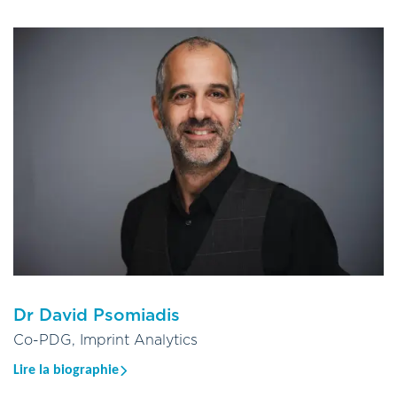
analytique et d'un master en sciences des systèmes
environnementaux et sciences spatiales. Il possède une vaste
expérience en gestion de laboratoires d'analyses et est le
fondateur d'Imprint Analytics GmbH, où il pilote le
développement, l'amélioration et l'innovation continus de
l'entreprise.
Sous sa direction, Imprint est devenu l'un des principaux
laboratoires européens spécialisés dans l'analyse isotopique et
l'analyse d'authenticité, alliant excellence scientifique, progrès
technologique et croissance durable.
Dr David Psomiadis
Co-PDG, Imprint Analytics
Lire la biographie
Le Dr David Psomiadis supervise les départements Science et