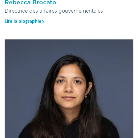
Rebecca Brocato
Presidential Rank Award et le CBP Commissioner’s Award, et
Directrice des affaires gouvernementales
est titulaire d’une licence en chimie de l’Université du Pacifique.
Lire la biographie
Rebecca a rejoint Oritain en 2026, apportant avec elle une
solide expérience à la croisée des domaines de l’administration
publique, de la réglementation et des marchés mondiaux. Avant
de rejoindre Oritain, elle a fondé et dirigé Stony Run Advisory,
un cabinet de conseil stratégique spécialisé qui aide les
entreprises des secteurs des technologies de pointe et des
énergies propres à gérer les risques commerciaux,
réglementaires et politiques. Rebecca a lancé ce cabinet après
avoir occupé le poste de chef de cabinet au sein de
l’International Development Finance Corporation (IDFC) des
États-Unis, qui gère un portefeuille de 34 milliards de dollars
visant à promouvoir les intérêts économiques et de sécurité
nationale des États-Unis par le biais d’investissements et de
mesures d’atténuation des risques.
Auparavant, Rebecca a occupé les fonctions d’assistante