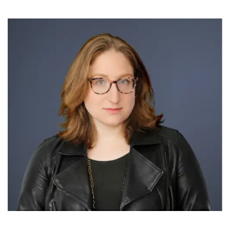
également valu d’être officiellement désigné comme expert en
exécutif des sciences médico-légales, basé à Houston, au Texas.
matière d’ivoire en Allemagne.
Il est chargé de définir l’orientation stratégique et de veiller à la
crédibilité scientifique des capacités médico-légales d’Oritain
dans toute l’Amérique du Nord. Avant de prendre sa retraite au
sein du Service des douanes et de la protection des frontières
des États-Unis (CBP), il occupait un poste de direction et s’était
illustré en menant à bien la modernisation des laboratoires à
l’échelle de l’organisation afin de renforcer les capacités
opérationnelles et de soutenir la sécurité aux frontières.
Dave compte plus de 30 ans de service au sein de
l’administration fédérale, plus récemment en tant que
commissaire adjoint chargé des laboratoires et des services
scientifiques au sein du CBP, où il a dirigé plus de 350
scientifiques soutenant les opérations des forces de l’ordre à
l’échelle nationale. Au cours de sa carrière, il a occupé des
postes à responsabilité au sein du Département de la sécurité
intérieure et du CBP, dans des domaines tels que la formation,
la sécurité nationale et les opérations sur le terrain. Il a reçu le