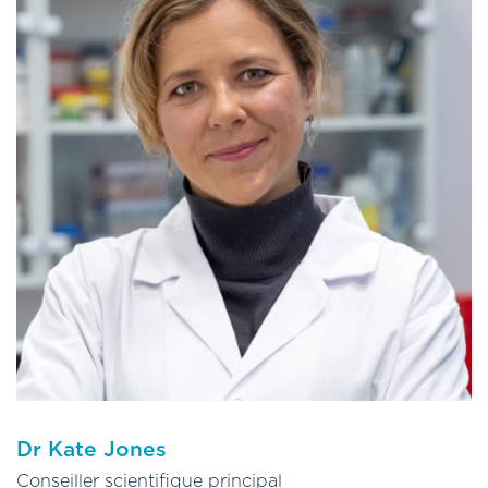
Depuis la fin de ses études, Kiri s’est concentré sur les
applications utilisant la chimie analytique et l’analyse statistique
des données pour l’authentification et la vérification des
produits naturels. En tant qu’expert technique dans ce domaine,
il a contribué à des projets régionaux de l’AIEA et de la FAO sur
la traçabilité alimentaire, en collaboration avec des
scientifiques du Moyen-Orient, d’Asie et du Pacifique.
Les travaux menés par Kiri dans le cadre de son doctorat ont
été réalisés en collaboration avec Oritain dès les premières
étapes de son développement, contribuant ainsi à définir les
fondements scientifiques de l’entreprise. Kiri a officiellement
rejoint Oritain en 2013, où il a continué à développer des
systèmes de vérification de l’origine et où il est actuellement
responsable du pôle Produits techniques.
Dr Kate Jones
Conseiller scientifique principal