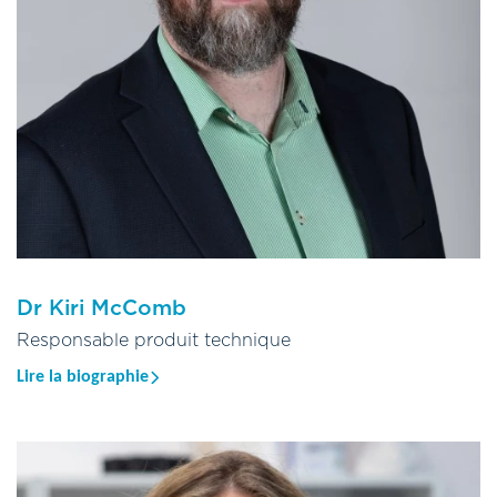
d’Auckland, en Nouvelle-Zélande, et d’un master en statistiques
appliquées de l’université d’Oxford. Elle a travaillé dans divers
secteurs, notamment l’énergie, la finance, le marketing et la
criminalistique. Avant de rejoindre Oritain, elle a passé
plusieurs années dans le milieu universitaire en tant que maître
de conférences (professeure adjointe) à l’Université de
technologie de Sydney, où elle a enseigné et encadré des
étudiants dans les domaines de la science des données et des
statistiques criminalistiques.
Elle a rejoint Oritain en 2023, apportant avec elle une solide
combinaison de connaissances académiques et d’expérience
Dr Kiri McComb
professionnelle pour contribuer à faire progresser les capacités
Responsable produit technique
de l’entreprise en science des données.
Lire la biographie
Le Dr Kiri McComb occupe le poste de responsable technique
produit au sein du bureau d’Oritain à Dunedin. Il a obtenu son
doctorat en chimie, avec une spécialisation en traçabilité
chimique des aliments, à l’université d’Otago en 2011.