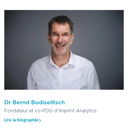
utilisant les analyses des métaux en traces et des isotopes
stables pour étudier les processus océaniques. En tant que
professeur à l'université d'Otago, Russell a mis en place la
filière « Sciences analytiques médico-légales » et a fourni des
preuves médico-légales aux tribunaux.
Russell a fondé Isotrace en 2003, puis a cofondé Oritain en
2008. De 2012 à 2016, il a été détaché auprès de l'AIEA et de la
FAO pour mettre en place un programme de traçabilité
alimentaire. Russell a pris sa retraite universitaire en 2021 et
occupe depuis lors à temps plein le poste de directeur
scientifique chez Oritain.
Dr Bernd Bodiselitsch
Fondateur et co-PDG d'Imprint Analytics
Lire la biographie
Le Dr Bernd Bodiselitsch est titulaire d'un doctorat en chimie